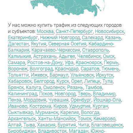
У нас можно купить трафик из следующих городов
и субъектов:
Москва
,
Санкт-Петербург
,
Новосибирск
,
Екатеринбург
,
Нижний Новгород
,
Салехард
,
Казань
,
Дагестан
,
Якутия
,
Северная Осетия
,
Кабардино-
Балкария
,
Карачаево-Черкессия
,
Ставрополь
,
Калмыкия
,
Астрахань
,
Адыгея
,
Челябинск
,
Омск
,
Самара
,
Ростов-на-Дону
,
Уфа
,
Красноярск
,
Пермь
,
Воронеж
,
Волгоград
,
Краснодар
,
Саратов
,
Тюмень
,
Тольятти
,
Ижевск
,
Барнаул
,
Ульяновск
,
Иркутск
,
Хабаровск
,
Белгород
,
Курск
,
Орел
,
Липецк
,
Тула
,
Брянск
,
Калуга
,
Смоленск
,
Рязань
,
Тамбов
,
Калининград
,
Псков
,
Новгород
,
Тверь
,
Владимир
,
Пенза
,
Мордовия
,
Чувашия
,
Оренбург
,
Йошкар-Ола
,
Иваново
,
Кострома
,
Киров
,
Удмуртия
,
Курган
,
Сыктывкар
,
Мурманск
,
Карелия
,
Вологда
,
Архангельск
,
Ханты-Мансийск
,
Томск
,
Кемерово
,
Алтай
,
Тыва
,
Хакасия
,
Бурятия
,
Чита
,
Благовещенск
,
Биробиджан
,
Владивосток
,
Магадан
,
Южно-