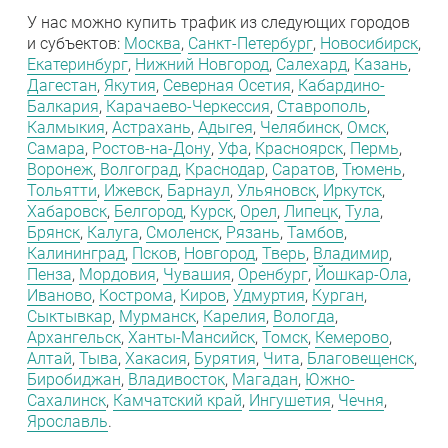
У нас можно купить трафик из следующих городов
и субъектов:
Москва
,
Санкт-Петербург
,
Новосибирск
,
Екатеринбург
,
Нижний Новгород
,
Салехард
,
Казань
,
Дагестан
,
Якутия
,
Северная Осетия
,
Кабардино-
Балкария
,
Карачаево-Черкессия
,
Ставрополь
,
Калмыкия
,
Астрахань
,
Адыгея
,
Челябинск
,
Омск
,
Самара
,
Ростов-на-Дону
,
Уфа
,
Красноярск
,
Пермь
,
Воронеж
,
Волгоград
,
Краснодар
,
Саратов
,
Тюмень
,
Тольятти
,
Ижевск
,
Барнаул
,
Ульяновск
,
Иркутск
,
Хабаровск
,
Белгород
,
Курск
,
Орел
,
Липецк
,
Тула
,
Брянск
,
Калуга
,
Смоленск
,
Рязань
,
Тамбов
,
Калининград
,
Псков
,
Новгород
,
Тверь
,
Владимир
,
Пенза
,
Мордовия
,
Чувашия
,
Оренбург
,
Йошкар-Ола
,
Иваново
,
Кострома
,
Киров
,
Удмуртия
,
Курган
,
Сыктывкар
,
Мурманск
,
Карелия
,
Вологда
,
Архангельск
,
Ханты-Мансийск
,
Томск
,
Кемерово
,
Алтай
,
Тыва
,
Хакасия
,
Бурятия
,
Чита
,
Благовещенск
,
Биробиджан
,
Владивосток
,
Магадан
,
Южно-
Сахалинск
,
Камчатский край
,
Ингушетия
,
Чечня
,
Ярославль
.