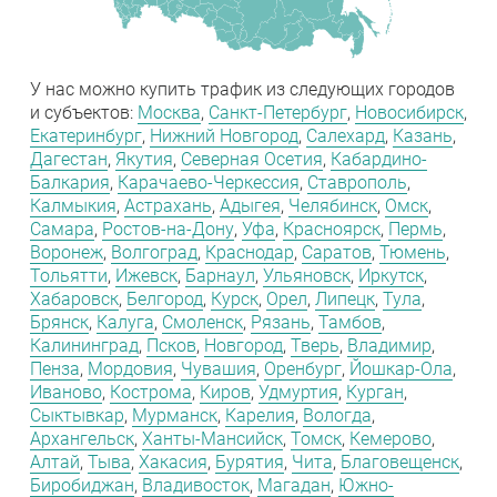
У нас можно купить трафик из следующих городов
и субъектов:
Москва
,
Санкт-Петербург
,
Новосибирск
,
Екатеринбург
,
Нижний Новгород
,
Салехард
,
Казань
,
Дагестан
,
Якутия
,
Северная Осетия
,
Кабардино-
Балкария
,
Карачаево-Черкессия
,
Ставрополь
,
Калмыкия
,
Астрахань
,
Адыгея
,
Челябинск
,
Омск
,
Самара
,
Ростов-на-Дону
,
Уфа
,
Красноярск
,
Пермь
,
Воронеж
,
Волгоград
,
Краснодар
,
Саратов
,
Тюмень
,
Тольятти
,
Ижевск
,
Барнаул
,
Ульяновск
,
Иркутск
,
Хабаровск
,
Белгород
,
Курск
,
Орел
,
Липецк
,
Тула
,
Брянск
,
Калуга
,
Смоленск
,
Рязань
,
Тамбов
,
Калининград
,
Псков
,
Новгород
,
Тверь
,
Владимир
,
Пенза
,
Мордовия
,
Чувашия
,
Оренбург
,
Йошкар-Ола
,
Иваново
,
Кострома
,
Киров
,
Удмуртия
,
Курган
,
Сыктывкар
,
Мурманск
,
Карелия
,
Вологда
,
Архангельск
,
Ханты-Мансийск
,
Томск
,
Кемерово
,
Алтай
,
Тыва
,
Хакасия
,
Бурятия
,
Чита
,
Благовещенск
,
Биробиджан
,
Владивосток
,
Магадан
,
Южно-