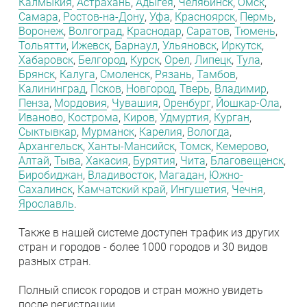
Калмыкия
,
Астрахань
,
Адыгея
,
Челябинск
,
Омск
,
Самара
,
Ростов-на-Дону
,
Уфа
,
Красноярск
,
Пермь
,
Воронеж
,
Волгоград
,
Краснодар
,
Саратов
,
Тюмень
,
Тольятти
,
Ижевск
,
Барнаул
,
Ульяновск
,
Иркутск
,
Хабаровск
,
Белгород
,
Курск
,
Орел
,
Липецк
,
Тула
,
Брянск
,
Калуга
,
Смоленск
,
Рязань
,
Тамбов
,
Калининград
,
Псков
,
Новгород
,
Тверь
,
Владимир
,
Пенза
,
Мордовия
,
Чувашия
,
Оренбург
,
Йошкар-Ола
,
Иваново
,
Кострома
,
Киров
,
Удмуртия
,
Курган
,
Сыктывкар
,
Мурманск
,
Карелия
,
Вологда
,
Архангельск
,
Ханты-Мансийск
,
Томск
,
Кемерово
,
Алтай
,
Тыва
,
Хакасия
,
Бурятия
,
Чита
,
Благовещенск
,
Биробиджан
,
Владивосток
,
Магадан
,
Южно-
Сахалинск
,
Камчатский край
,
Ингушетия
,
Чечня
,
Ярославль
.
Также в нашей системе доступен трафик из других
стран и городов - более 1000 городов и 30 видов
разных стран.
Полный список городов и стран можно увидеть
после регистрации.