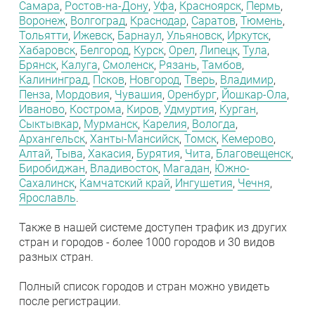
Самара
,
Ростов-на-Дону
,
Уфа
,
Красноярск
,
Пермь
,
Воронеж
,
Волгоград
,
Краснодар
,
Саратов
,
Тюмень
,
Тольятти
,
Ижевск
,
Барнаул
,
Ульяновск
,
Иркутск
,
Хабаровск
,
Белгород
,
Курск
,
Орел
,
Липецк
,
Тула
,
Брянск
,
Калуга
,
Смоленск
,
Рязань
,
Тамбов
,
Калининград
,
Псков
,
Новгород
,
Тверь
,
Владимир
,
Пенза
,
Мордовия
,
Чувашия
,
Оренбург
,
Йошкар-Ола
,
Иваново
,
Кострома
,
Киров
,
Удмуртия
,
Курган
,
Сыктывкар
,
Мурманск
,
Карелия
,
Вологда
,
Архангельск
,
Ханты-Мансийск
,
Томск
,
Кемерово
,
Алтай
,
Тыва
,
Хакасия
,
Бурятия
,
Чита
,
Благовещенск
,
Биробиджан
,
Владивосток
,
Магадан
,
Южно-
Сахалинск
,
Камчатский край
,
Ингушетия
,
Чечня
,
Ярославль
.
Также в нашей системе доступен трафик из других
стран и городов - более 1000 городов и 30 видов
разных стран.
Полный список городов и стран можно увидеть
после регистрации.