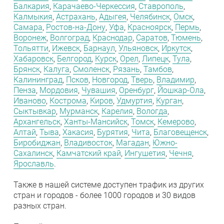
Балкария
,
Карачаево-Черкессия
,
Ставрополь
,
Калмыкия
,
Астрахань
,
Адыгея
,
Челябинск
,
Омск
,
Самара
,
Ростов-на-Дону
,
Уфа
,
Красноярск
,
Пермь
,
Воронеж
,
Волгоград
,
Краснодар
,
Саратов
,
Тюмень
,
Тольятти
,
Ижевск
,
Барнаул
,
Ульяновск
,
Иркутск
,
Хабаровск
,
Белгород
,
Курск
,
Орел
,
Липецк
,
Тула
,
Брянск
,
Калуга
,
Смоленск
,
Рязань
,
Тамбов
,
Калининград
,
Псков
,
Новгород
,
Тверь
,
Владимир
,
Пенза
,
Мордовия
,
Чувашия
,
Оренбург
,
Йошкар-Ола
,
Иваново
,
Кострома
,
Киров
,
Удмуртия
,
Курган
,
Сыктывкар
,
Мурманск
,
Карелия
,
Вологда
,
Архангельск
,
Ханты-Мансийск
,
Томск
,
Кемерово
,
Алтай
,
Тыва
,
Хакасия
,
Бурятия
,
Чита
,
Благовещенск
,
Биробиджан
,
Владивосток
,
Магадан
,
Южно-
Сахалинск
,
Камчатский край
,
Ингушетия
,
Чечня
,
Ярославль
.
Также в нашей системе доступен трафик из других
стран и городов - более 1000 городов и 30 видов
разных стран.