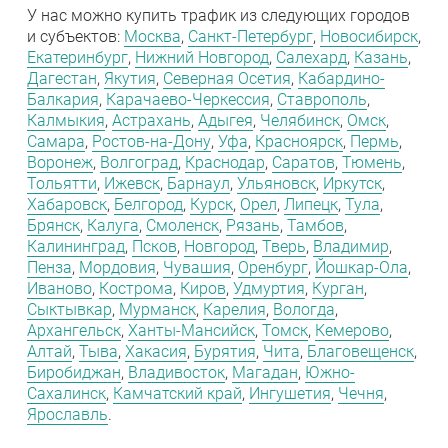
У нас можно купить трафик из следующих городов
и субъектов:
Москва
,
Санкт-Петербург
,
Новосибирск
,
Екатеринбург
,
Нижний Новгород
,
Салехард
,
Казань
,
Дагестан
,
Якутия
,
Северная Осетия
,
Кабардино-
Балкария
,
Карачаево-Черкессия
,
Ставрополь
,
Калмыкия
,
Астрахань
,
Адыгея
,
Челябинск
,
Омск
,
Самара
,
Ростов-на-Дону
,
Уфа
,
Красноярск
,
Пермь
,
Воронеж
,
Волгоград
,
Краснодар
,
Саратов
,
Тюмень
,
Тольятти
,
Ижевск
,
Барнаул
,
Ульяновск
,
Иркутск
,
Хабаровск
,
Белгород
,
Курск
,
Орел
,
Липецк
,
Тула
,
Брянск
,
Калуга
,
Смоленск
,
Рязань
,
Тамбов
,
Калининград
,
Псков
,
Новгород
,
Тверь
,
Владимир
,
Пенза
,
Мордовия
,
Чувашия
,
Оренбург
,
Йошкар-Ола
,
Иваново
,
Кострома
,
Киров
,
Удмуртия
,
Курган
,
Сыктывкар
,
Мурманск
,
Карелия
,
Вологда
,
Архангельск
,
Ханты-Мансийск
,
Томск
,
Кемерово
,
Алтай
,
Тыва
,
Хакасия
,
Бурятия
,
Чита
,
Благовещенск
,
Биробиджан
,
Владивосток
,
Магадан
,
Южно-
Сахалинск
,
Камчатский край
,
Ингушетия
,
Чечня
,
Ярославль
.