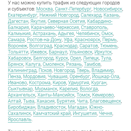
У нас можно купить трафик из следующих городов
и субъектов:
Москва
,
Санкт-Петербург
,
Новосибирск
,
Екатеринбург
,
Нижний Новгород
,
Салехард
,
Казань
,
Дагестан
,
Якутия
,
Северная Осетия
,
Кабардино-
Балкария
,
Карачаево-Черкессия
,
Ставрополь
,
Калмыкия
,
Астрахань
,
Адыгея
,
Челябинск
,
Омск
,
Самара
,
Ростов-на-Дону
,
Уфа
,
Красноярск
,
Пермь
,
Воронеж
,
Волгоград
,
Краснодар
,
Саратов
,
Тюмень
,
Тольятти
,
Ижевск
,
Барнаул
,
Ульяновск
,
Иркутск
,
Хабаровск
,
Белгород
,
Курск
,
Орел
,
Липецк
,
Тула
,
Брянск
,
Калуга
,
Смоленск
,
Рязань
,
Тамбов
,
Калининград
,
Псков
,
Новгород
,
Тверь
,
Владимир
,
Пенза
,
Мордовия
,
Чувашия
,
Оренбург
,
Йошкар-Ола
,
Иваново
,
Кострома
,
Киров
,
Удмуртия
,
Курган
,
Сыктывкар
,
Мурманск
,
Карелия
,
Вологда
,
Архангельск
,
Ханты-Мансийск
,
Томск
,
Кемерово
,
Алтай
,
Тыва
,
Хакасия
,
Бурятия
,
Чита
,
Благовещенск
,
Биробиджан
,
Владивосток
,
Магадан
,
Южно-
Сахалинск
,
Камчатский край
,
Ингушетия
,
Чечня
,
Ярославль
.