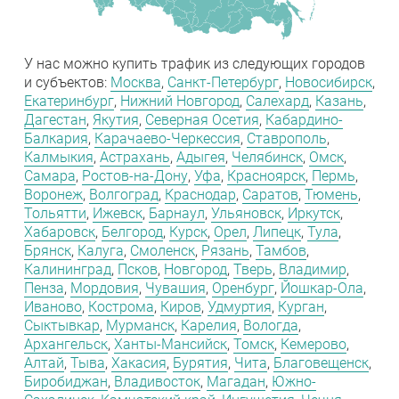
У нас можно купить трафик из следующих городов
и субъектов:
Москва
,
Санкт-Петербург
,
Новосибирск
,
Екатеринбург
,
Нижний Новгород
,
Салехард
,
Казань
,
Дагестан
,
Якутия
,
Северная Осетия
,
Кабардино-
Балкария
,
Карачаево-Черкессия
,
Ставрополь
,
Калмыкия
,
Астрахань
,
Адыгея
,
Челябинск
,
Омск
,
Самара
,
Ростов-на-Дону
,
Уфа
,
Красноярск
,
Пермь
,
Воронеж
,
Волгоград
,
Краснодар
,
Саратов
,
Тюмень
,
Тольятти
,
Ижевск
,
Барнаул
,
Ульяновск
,
Иркутск
,
Хабаровск
,
Белгород
,
Курск
,
Орел
,
Липецк
,
Тула
,
Брянск
,
Калуга
,
Смоленск
,
Рязань
,
Тамбов
,
Калининград
,
Псков
,
Новгород
,
Тверь
,
Владимир
,
Пенза
,
Мордовия
,
Чувашия
,
Оренбург
,
Йошкар-Ола
,
Иваново
,
Кострома
,
Киров
,
Удмуртия
,
Курган
,
Сыктывкар
,
Мурманск
,
Карелия
,
Вологда
,
Архангельск
,
Ханты-Мансийск
,
Томск
,
Кемерово
,
Алтай
,
Тыва
,
Хакасия
,
Бурятия
,
Чита
,
Благовещенск
,
Биробиджан
,
Владивосток
,
Магадан
,
Южно-