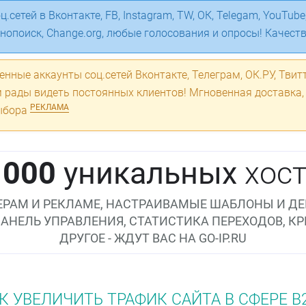
.сетей в Вконтакте, FB, Instagram, TW, ОК, Telegam, YouTube, 
инопоиск, Change.org, любые голосования и опросы! Качест
енные аккаунты соц.сетей Вконтакте, Телеграм, ОК.РУ, Твитт
м рады видеть постоянных клиентов! Мгновенная доставка,
РЕКЛАМА
выбора
 000
уникальных
хост
РАМ И РЕКЛАМЕ, НАСТРАИВАМЫЕ ШАБЛОНЫ И ДЕ
ПАНЕЛЬ УПРАВЛЕНИЯ, СТАТИСТИКА ПЕРЕХОДОВ, К
ДРУГОЕ - ЖДУТ ВАС НА GO-IP.RU
К УВЕЛИЧИТЬ ТРАФИК САЙТА В СФЕРЕ B