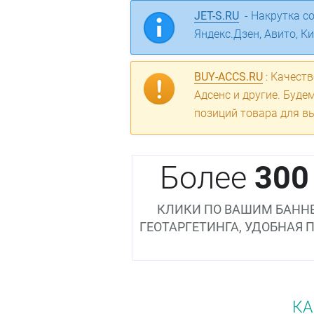
JET-S.RU
- Накрутка соц
Яндекс.Дзен, Авито, К
BUY-ACCS.RU
: Качеств
Адсенс и другие. Буде
позиций товара для 
Более
300
КЛИКИ ПО ВАШИМ БАННЕ
ГЕОТАРГЕТИНГА, УДОБНАЯ 
КА