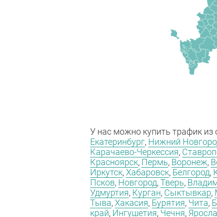
У нас можно купить трафик из
Екатеринбург
,
Нижний Новгоро
Карачаево-Черкессия
,
Ставроп
Красноярск
,
Пермь
,
Воронеж
,
В
Иркутск
,
Хабаровск
,
Белгород
,
Псков
,
Новгород
,
Тверь
,
Влади
Удмуртия
,
Курган
,
Сыктывкар
,
Тыва
,
Хакасия
,
Бурятия
,
Чита
,
Б
край
,
Ингушетия
,
Чечня
,
Яросл