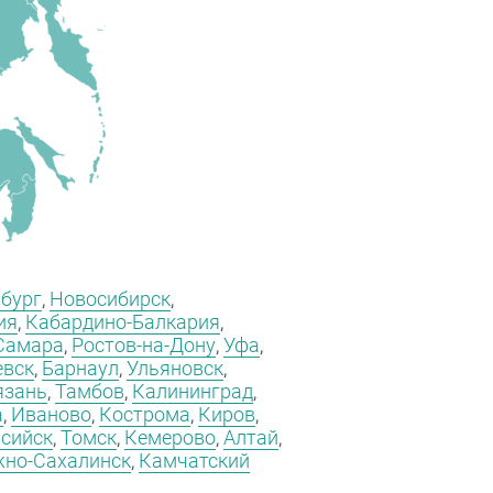
рбург
,
Новосибирск
,
ия
,
Кабардино-Балкария
,
Самара
,
Ростов-на-Дону
,
Уфа
,
вск
,
Барнаул
,
Ульяновск
,
язань
,
Тамбов
,
Калининград
,
а
,
Иваново
,
Кострома
,
Киров
,
сийск
,
Томск
,
Кемерово
,
Алтай
,
но-Сахалинск
,
Камчатский