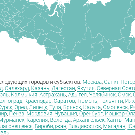
 следующих городов и субъектов:
Москва
,
Санкт-Пете
д
,
Салехард
,
Казань
,
Дагестан
,
Якутия
,
Северная Осет
оль
,
Калмыкия
,
Астрахань
,
Адыгея
,
Челябинск
,
Омск
,
олгоград
,
Краснодар
,
Саратов
,
Тюмень
,
Тольятти
,
Иже
Курск
,
Орел
,
Липецк
,
Тула
,
Брянск
,
Калуга
,
Смоленск
,
Р
мир
,
Пенза
,
Мордовия
,
Чувашия
,
Оренбург
,
Йошкар-Ол
Мурманск
,
Карелия
,
Вологда
,
Архангельск
,
Ханты-Ман
лаговещенск
,
Биробиджан
,
Владивосток
,
Магадан
,
Юж
авль
.