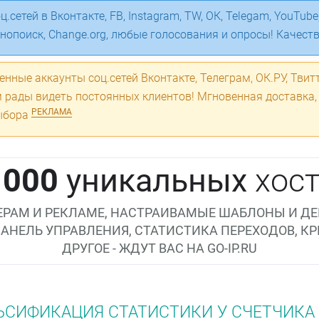
.сетей в Вконтакте, FB, Instagram, TW, ОК, Telegam, YouTube, 
инопоиск, Change.org, любые голосования и опросы! Качест
енные аккаунты соц.сетей Вконтакте, Телеграм, ОК.РУ, Твитт
м рады видеть постоянных клиентов! Мгновенная доставка,
РЕКЛАМА
выбора
 000
уникальных
хост
РАМ И РЕКЛАМЕ, НАСТРАИВАМЫЕ ШАБЛОНЫ И ДЕ
ПАНЕЛЬ УПРАВЛЕНИЯ, СТАТИСТИКА ПЕРЕХОДОВ, К
ДРУГОЕ - ЖДУТ ВАС НА GO-IP.RU
СИФИКАЦИЯ СТАТИСТИКИ У СЧЕТЧИКА LI