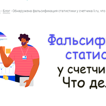
я
-
Блог
- Обнаружена фальсификация статистики у счетчика li.ru, что