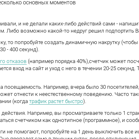
несколько основных моментов
чивали, и не делали каких-либо действий сами - напиши
м. Либо возможно какой-то недруг решил подпортить В
ику, то попробуйте создать динамичную накрутку (чтоб
0 - 400 секунд).
го отказов
(например порядка 40%),счетчик может посч
ется вход на сайт и уход с него в течении 20-25 секунд.
а посещаемость. Например, вчера было 30 посетителей, 
может отнести к неестественному поведению. Часто та
ании (когда
трафик растет быстро
).
 действия. Например, вы просматриваете только 1 стра
ться счетчиком как однотипное (программное), и сооб
 не помогают, попробуйте на 1 день выключить все ис
 Оно пропадет само в течении суток, после отключения.